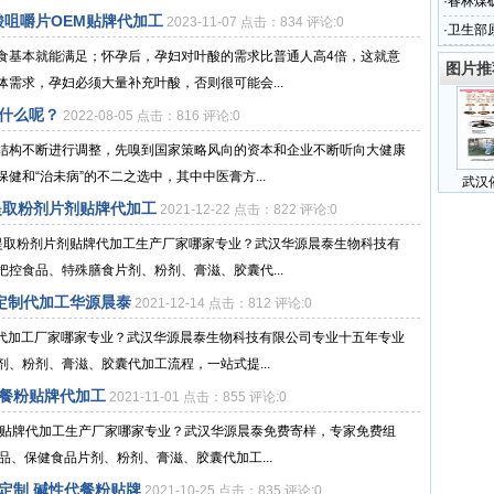
华源晨
·
春林煤
咀嚼片OEM贴牌代加工
2023-11-07 点击：834 评论:0
·
卫生部
食基本就能满足；怀孕后，孕妇对叶酸的需求比普通人高4倍，这就意
象
图片推
需求，孕妇必须大量补充叶酸，否则很可能会...
什么呢？
2022-08-05 点击：816 评论:0
结构不断进行调整，先嗅到国家策略风向的资本和企业不断听向大健康
和“治未病”的不二之选中，其中中医膏方...
武汉
提取粉剂片剂贴牌代加工
2021-12-22 点击：822 评论:0
提取粉剂片剂贴牌代加工生产厂家哪家专业？武汉华源晨泰生物科技有
控食品、特殊膳食片剂、粉剂、膏滋、胶囊代...
定制代加工华源晨泰
2021-12-14 点击：812 评论:0
制代加工厂家哪家专业？武汉华源晨泰生物科技有限公司专业十五年专业
、粉剂、膏滋、胶囊代加工流程，一站式提...
代餐粉贴牌代加工
2021-11-01 点击：855 评论:0
粉贴牌代加工生产厂家哪家专业？武汉华源晨泰免费寄样，专家免费组
品、保健食品片剂、粉剂、膏滋、胶囊代加工...
定制 碱性代餐粉贴牌
2021-10-25 点击：835 评论:0