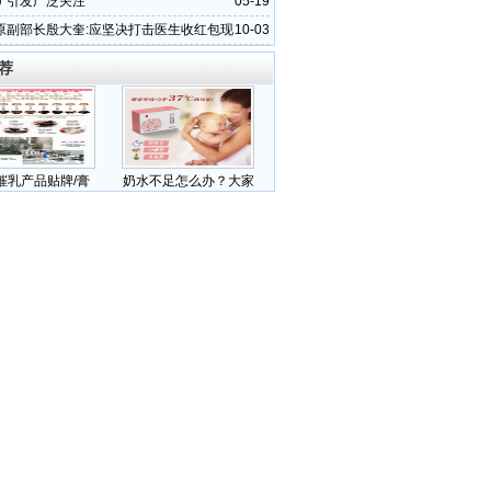
泰
矿引发广泛关注
05-19
原副部长殷大奎:应坚决打击医生收红包现
10-03
荐
催乳产品贴牌/膏
奶水不足怎么办？大家