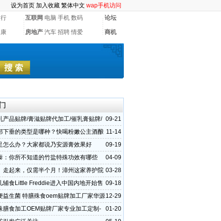
设为首页
加入收藏
繁体中文
wap手机访问
银行
互联网
电脑
手机
数码
论坛
健康
房地产
汽车
招聘
情爱
商机
门
乳产品贴牌/膏滋贴牌代加工/催乳膏贴牌/
09-21
华源晨泰
部下垂的类型是哪种？快喝粉嫩公主酒酿
11-14
惊
足怎么办？大家都说乃安源膏效果好
09-19
泰：你所不知道的竹盐特殊功效有哪些
04-09
、走起来，仅需半个月！漳州这家养护院
03-28
康复训练设备帮了大忙
辅食Little Freddie进入中国内地开始售
09-18
便益生菌 特膳殊食oem贴牌加工厂家华源
12-29
费寄样品
殊膳食加工OEM贴牌厂家专业加工定制-
01-20