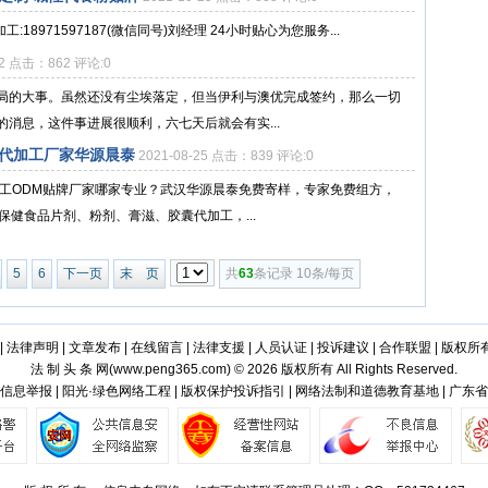
牌加工:18971597187(微信同号)刘经理 24小时贴心为您服务...
12 点击：862 评论:0
局的大事。虽然还没有尘埃落定，但当伊利与澳优完成签约，那么一切
消息，这件事进展很顺利，六七天后就会有实...
品代加工厂家华源晨泰
2021-08-25 点击：839 评论:0
加工ODM贴牌厂家哪家专业？武汉华源晨泰免费寄样，专家免费组方，
保健食品片剂、粉剂、膏滋、胶囊代加工，...
5
6
下一页
末 页
共
63
条记录 10条/每页
|
法律声明
|
文章发布
|
在线留言
|
法律支援
|
人员认证
|
投诉建议
|
合作联盟
|
版权所
法 制 头 条 网(
www.peng365.com
) © 2026 版权所有 All Rights Reserved.
信息举报 | 阳光·绿色网络工程 | 版权保护投诉指引 | 网络法制和道德教育基地 | 广东