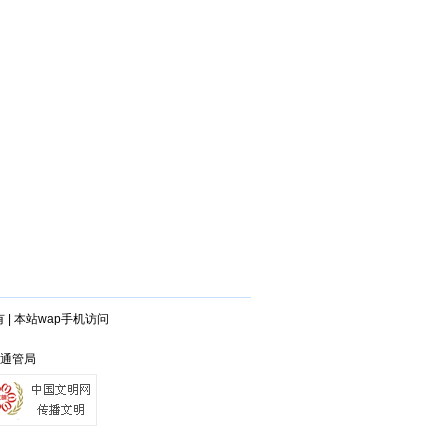
有
|
本站wap手机访问
省通管局