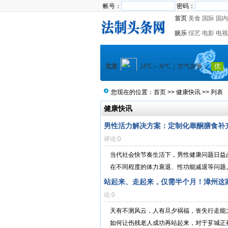
帐号：
密码：
首页
美食
国际
国内
娱乐
综艺
电影
电视
您现在的位置：
首页
>>
健康快讯
>> 列表
健康快讯
‌男性活力解决方案：定制化睾酮膳食补充剂
评论:0
当代社会快节奏生活下，男性健康问题日益凸
在不同程度的体力衰退、性功能减退等问题。特
站起来、走起来，仅需半个月！漳州这
论:0
天有不测风云，人有旦夕祸福，丧失行走能
如何让伤残老人成功再站起来，对于芗城正福