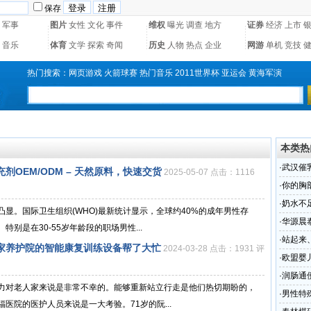
保存
军事
图片
女性
文化
事件
维权
曝光
调查
地方
证券
经济
上市
音乐
体育
文学
探索
奇闻
历史
人物
热点
企业
网游
单机
竞技
热门搜索：
网页游戏
火箭球赛
热门音乐
2011世界杯
亚运会
黄海军演
本类热
·
武汉催
OEM/ODM – 天然原料，快速交货‌
2025-05-07 点击：1116
首选选
·
你的胸
蛋压压
·
奶水不
显。国际卫生组织(WHO)最新统计显示，全球约40%的成年男性存
·
华源晨
别是在30-55岁年龄段的职场男性...
·
站起来
家养护院的智能康复训练设备帮了大忙
2024-03-28 点击：1931 评
的智能
·
欧盟婴儿
卖
·
润肠通
力对老人家来说是非常不幸的。能够重新站立行走是他们热切期盼的，
晨泰免
·
男性特
医院的医护人员来说是一大考验。71岁的阮...