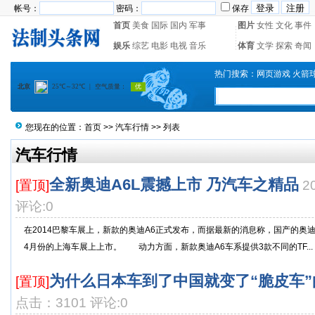
帐号：
密码：
保存
首页
美食
国际
国内
军事
图片
女性
文化
事件
娱乐
综艺
电影
电视
音乐
体育
文学
探索
奇闻
热门搜索：
网页游戏
火箭
您现在的位置：
首页
>>
汽车行情
>> 列表
汽车行情
全新奥迪A6L震撼上市 乃汽车之精品
[置顶]
2
评论:0
在2014巴黎车展上，新款的奥迪A6正式发布，而据最新的消息称，国产的奥迪
4月份的上海车展上上市。 动力方面，新款奥迪A6车系提供3款不同的TF...
为什么日本车到了中国就变了“脆皮车”
[置顶]
点击：3101 评论:0