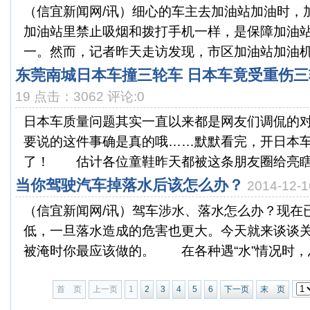
（信宜新闻网/讯）细心的车主去加油站加油时，
加油站里禁止吸烟和拨打手机一样，是保障加油
一。然而，记者昨天走访发现，市区加油站加油机上
东莞南城日本车撞三轮车 日本车竟受重伤
19 点击：3062 评论:0
日本车质量问题其实一直以来都是网友们调侃的
要说的这件事确是真的哦……默默看完，开日本
了！ 估计各位童鞋昨天都被这条朋友圈给亮瞎那
当你驾驶汽车掉落水后该怎么办？
2014-12
（信宜新闻网/讯）驾车涉水、落水怎么办？现在
低，一旦落水造成的危害也更大。今天就来谈谈
被淹时你最应该做的。 在各种遇“水”情况时，总
首 页
上一页
1
2
3
4
5
6
下一页
末 页