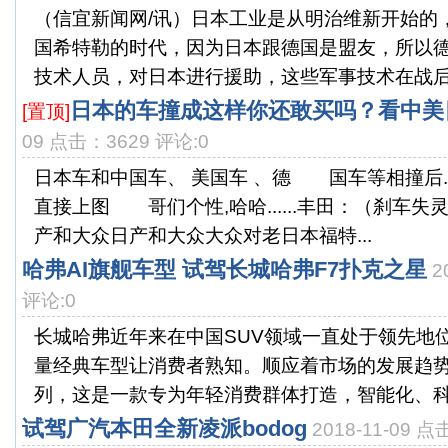
（信宜新闻网/讯）日本工业是从明治维新开始的
国希特勒的时代，因为日本跟德国是盟友，所以
技术人员，对日本进行援助，这些军事技术在战后进
日本的车撞成这样你还敢买吗？看中美
[置顶]
09 点击：3629 评论:0
日本车和中国车、 美国车 、德 国车等相撞后..
直接上图 哥们个性,哈哈......丰田：（刹车
产和大众日产和大众大众对老日本福特...
哈弗AI旗舰车型 试驾长城哈弗F7扑克之星
2
评论:0
长城哈弗近年来在中国SUV领域一直处于领先地
量经典车型让消费者熟知。顺应着市场的发展趋势
列，这是一款专为年轻消费群体打造，智能化、科技
试驾广汽本田全新凌派bodog
2018-11-09 