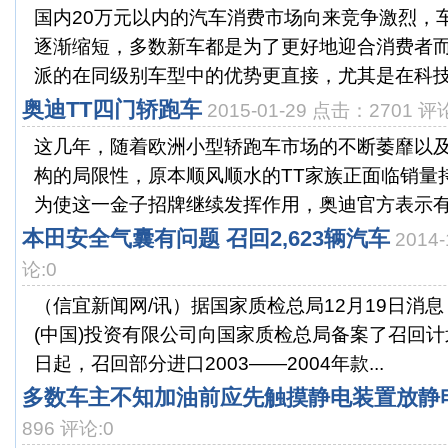
国内20万元以内的汽车消费市场向来竞争激烈，
逐渐缩短，多数新车都是为了更好地迎合消费者
派的在同级别车型中的优势更直接，尤其是在科技配
奥迪TT四门轿跑车
2015-01-29 点击：2701 评
这几年，随着欧洲小型轿跑车市场的不断萎靡以
构的局限性，原本顺风顺水的TT家族正面临销量
为使这一金子招牌继续发挥作用，奥迪官方表示有意扩
本田安全气囊有问题 召回2,623辆汽车
2014
论:0
（信宜新闻网/讯）据国家质检总局12月19日消
(中国)投资有限公司向国家质检总局备案了召回计划
日起，召回部分进口2003——2004年款...
多数车主不知加油前应先触摸静电装置放静
896 评论:0