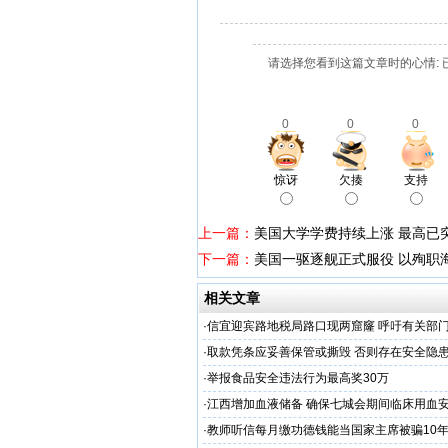
请选择您看到这篇文章时的心情: 
0
0
0
惊讶
欠揍
支持
上一篇：
美国大学学费持续上涨 最高已
下一篇：
美国一驱逐舰正式服役 以殉职海
相关文章
·
信宜迎宾路地税局路口现两窟窿 呼吁有关部
·
取款凭条应妥善保管或撕毁 否则存在安全隐
·
举报食品安全违法行为最高奖30万
·
江西增加血液储备 确保七城会期间临床用血
·
教师听信每月缴功德钱能当国家主席被骗10