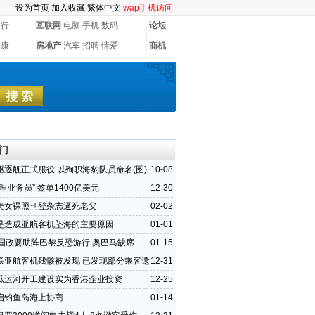
设为首页
加入收藏
繁体中文
wap手机访问
银行
互联网
电脑
手机
数码
论坛
健康
房地产
汽车
招聘
情爱
商机
门
驱逐舰正式服役 以殉职海豹队员命名(图)
10-08
理业务员” 签单1400亿美元
12-30
美女裸照刊登杂志逼死老父
02-02
是造成亚航客机坠海的主要原因
01-01
各国政要助阵巴黎反恐游行 奥巴马缺席
01-15
联亚航客机残骸被发现 已发现部分乘客遗
12-31
瓜运河开工建设实为香港企业投资
12-25
启钓鱼岛海上协商
01-14