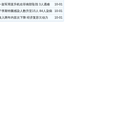
一架军用直升机在菲南部坠毁 3人遇难
10-01
于李斯特菌感染人数升至15人 84人染病
10-01
收入两年内首次下降 经济复苏欠动力
10-01