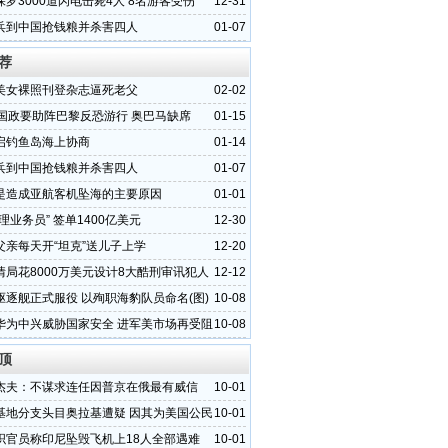
罗3000道闪电击毙4人 8名游客受伤
12-31
兵到中国抢钱粮并杀害四人
01-07
荐
美女裸照刊登杂志逼死老父
02-02
各国政要助阵巴黎反恐游行 奥巴马缺席
01-15
启钓鱼岛海上协商
01-14
兵到中国抢钱粮并杀害四人
01-07
是造成亚航客机坠海的主要原因
01-01
理业务员” 签单1400亿美元
12-30
父亲每天开“坦克”送儿子上学
12-20
情局花8000万美元设计8大酷刑审讯犯人
12-12
驱逐舰正式服役 以殉职海豹队员命名(图)
10-08
华为中兴威胁国家安全 进军美市场再受阻
10-08
顶
杰夫：不谋求连任因普京在俄最有威信
10-01
基地分支头目奥拉基遭疑 因其为美国公民
10-01
织官员称印尼坠毁飞机上18人全部遇难
10-01