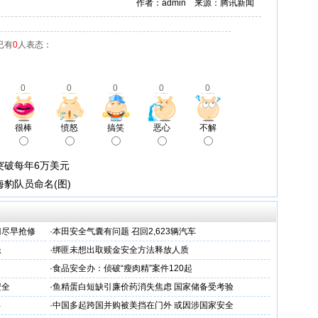
作者：admin 来源：腾讯新闻
已有
0
人表态：
0
0
0
0
0
很棒
愤怒
搞笑
恶心
不解
突破每年6万美元
豹队员命名(图)
门尽早抢修
·
本田安全气囊有问题 召回2,623辆汽车
患
·
绑匪未想出取赎金安全方法释放人质
·
食品安全办：侦破“瘦肉精”案件120起
安全
·
鱼精蛋白短缺引廉价药消失焦虑 国家储备受考验
年
·
中国多起跨国并购被美挡在门外 或因涉国家安全