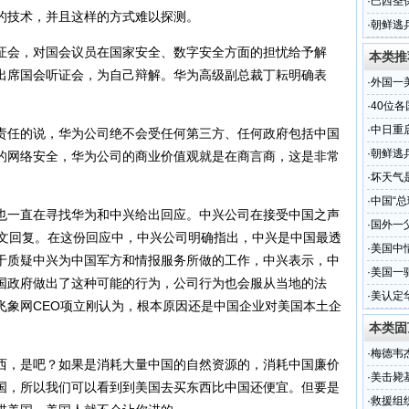
·
巴西圣保
的技术，并且这样的方式难以探测。
·
朝鲜逃
会，对国会议员在国家安全、数字安全方面的担忧给予解
本类推
出席国会听证会，为自己辩解。华为高级副总裁丁耘明确表
·
外国一
·
40位
·
中日重
任的说，华为公司绝不会受任何第三方、任何政府包括中国
·
朝鲜逃
的网络安全，华为公司的商业价值观就是在商言商，这是非常
·
坏天气
·
中国“总
一直在寻找华为和中兴给出回应。中兴公司在接受中国之声
·
国外一
英文回复。在这份回应中，中兴公司明确指出，中兴是中国最透
·
美国中
于质疑中兴为中国军方和情报服务所做的工作，中兴表示，中
·
美国一
国政府做出了这种可能的行为，公司行为也会服从当地的法
·
美认定
飞象网CEO项立刚认为，根本原因还是中国企业对美国本土企
本类固
·
梅德韦
，是吧？如果是消耗大量中国的自然资源的，消耗中国廉价
·
美击毙
国，所以我们可以看到到美国去买东西比中国还便宜。但要是
·
救援组