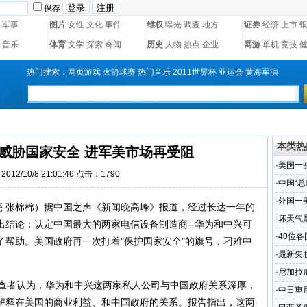
保存
军事
图片
女性
文化
事件
维权
曝光
调查
地方
证券
经济
上市
音乐
体育
文学
探索
奇闻
历史
人物
热点
企业
网游
单机
竞技
热门搜索：
网页游戏
火箭球赛
热门音乐
2011世界杯
亚运会
黄海军演
本类热
威胁国家安全 进军美市场再受阻
·
美国一
012/10/8 21:01:46 点击：1790
·
中国“总
·
外国一
 张棉棉）据中国之声《新闻晚高峰》报道，经过长达一年的
·
坏天气
出结论：认定中国最大的两家电信设备制造商--华为和中兴可
·
40位
了帮助。美国政府再一次打着"保护国家安全"的旗号，刁难中
·
最新失
体
·
尼加拉
查者认为，华为和中兴这两家私人公司与中国政府关系深厚，
·
中日重
解释在美国的商业利益、和中国政府的关系。报告指出，这两