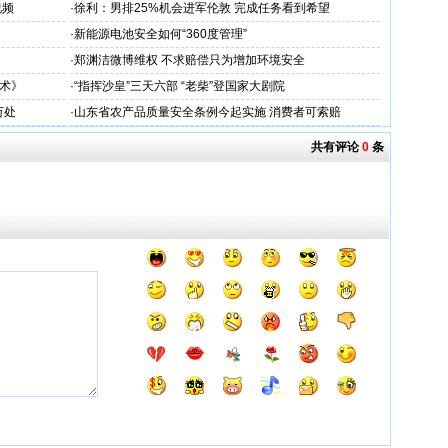
视频
·
徐利：男排25%机会进军伦敦 完成任务看到希望
·
新能源电池安全如何“360度管理”
·
郑渊洁微博维权 不求赔偿只为增加环境安全
术》
·
“指挥沙皇”三天六部 “老柴”登国家大剧院
万处
·
山东省农产品质量安全条例今起实施 消费者可索赔
共有评论
0
条